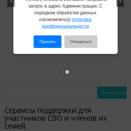
‹
›
запрос в адрес Администрации. С
порядком обработки данных
ознакомлен(а)
политика
конфиденциальности
Принять
Отказаться
Поиск
Поиск
документов
документов
Сервисы поддержки для
участников СВО и членов их
семей