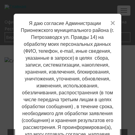
Перейти
к
Toggl
основному
navig
×
Официальный сайт Прионежского муниципального района
Я даю согласие Администрации
содержанию
Республики Карелия
Прионежского муниципального района (г.
Петрозаводск ул. Правды 14) на
обработку моих персональных данных
(ФИО, телефон, е-mail, иные сведения,
указанные в запросе) в целях сбора,
записи, систематизации, накопления,
хранения, извлечения, блокирования,
уничтожения, уточнения, обновления,
изменения, использования,
обезличивания, распространения (в том
числе передача третьим лицам в целях
обработки сообщения) , в течение срока,
необходимого для обработки заявления
(сообщения) и хранения результатов его
рассмотрения. Я проинформирован(а),
что могу отозвать согласие, направив