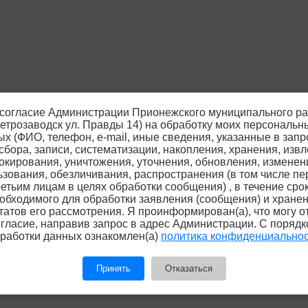
согласие Администрации Прионежского муниципального р
 Петрозаводск ул. Правды 14) на обработку моих персональн
х (ФИО, телефон, е-mail, иные сведения, указанные в запр
сбора, записи, систематизации, накопления, хранения, извл
окирования, уничтожения, уточнения, обновления, изменен
ьзования, обезличивания, распространения (в том числе пе
ретьим лицам в целях обработки сообщения) , в течение срок
обходимого для обработки заявления (сообщения) и хране
татов его рассмотрения. Я проинформирован(а), что могу о
гласие, направив запрос в адрес Администрации. С поряд
работки данных ознакомлен(а)
политика конфиденциально
Принять
Отказаться