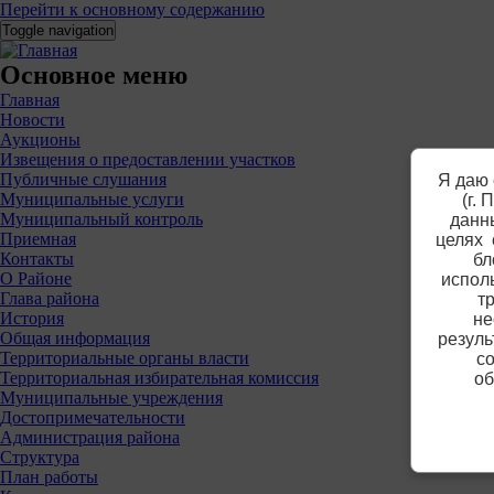
Перейти к основному содержанию
Toggle navigation
Основное меню
Главная
Новости
Аукционы
Извещения о предоставлении участков
Публичные слушания
Я даю 
Муниципальные услуги
(г.
Муниципальный контроль
данны
Приемная
целях 
Контакты
бл
О Районе
испол
Глава района
т
История
не
Общая информация
резуль
Территориальные органы власти
со
Территориальная избирательная комиссия
об
Муниципальные учреждения
Достопримечательности
Администрация района
Структура
План работы