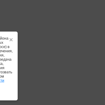
айона
×
ых
осе) в
ечения,
ия,
редача
а,
ния
тозвать
ком
сти