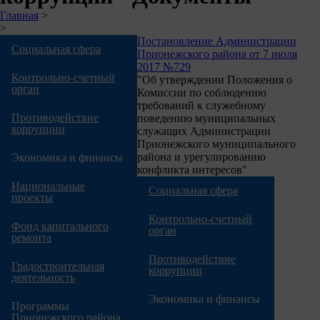
Строка
Главная
>
>
навигации
Постановление Администрации
Социальная сфера
Прионежского района от 7 июля
2017 №729
Контрольно-счетный
"Об утверждении Положения о
орган
Комиссии по соблюдению
требований к служебному
Противодействие
поведению муниципальных
коррупции
служащих Администрации
Прионежского муниципального
района и урегулированию
Экономика и финансы
конфликта интересов"
Национальные
Социальная сфера
проекты
Контрольно-счетный
Фонд капитального
орган
ремонта
Противодействие
Градостроительная
коррупции
деятельность
Экономика и финансы
Программы
Прионежского района