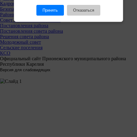
Кадровая политика
Безопасность
Принять
Отказаться
Районный совет
Совет Прионежского района
Постановления района
Постановления совета района
Решения совета района
Молодежный совет
Сельские поселения
КСО
Официальный сайт Прионежского муниципального района
Республики Карелия