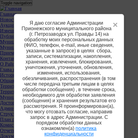
Перейти
Toggle navigation
к
основному
Основное
Главная
содержанию
Новости
меню
Я даю согласие Администрации
×
Аукционы
Прионежского муниципального района
Извещения о предоставлении участков
(г. Петрозаводск ул. Правды 14) на
Публичные слушания
обработку моих персональных данных
Муниципальные услуги
(ФИО, телефон, е-mail, иные сведения,
Муниципальный контроль
указанные в запросе) в целях сбора,
Приемная
записи, систематизации, накопления,
Контакты
хранения, извлечения, блокирования,
О Районе
уничтожения, уточнения, обновления,
Глава района
изменения, использования,
История
обезличивания, распространения (в том
Общая информация
числе передача третьим лицам в целях
Территориальные органы власти
обработки сообщения) , в течение срока,
Территориальная избирательная комиссия
необходимого для обработки заявления
Муниципальные учреждения
(сообщения) и хранения результатов его
Достопримечательности
рассмотрения. Я проинформирован(а),
Администрация района
что могу отозвать согласие, направив
Структура
запрос в адрес Администрации. С
План работы
порядком обработки данных
Комиссии
ознакомлен(а)
политика
Отчеты
конфиденциальности
Документы