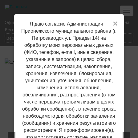
Перейти
к
Toggl
основному
navig
×
Официальный сайт Прионежского муниципального района
Я даю согласие Администрации
содержанию
Республики Карелия
Прионежского муниципального района (г.
Петрозаводск ул. Правды 14) на
обработку моих персональных данных
(ФИО, телефон, е-mail, иные сведения,
указанные в запросе) в целях сбора,
записи, систематизации, накопления,
хранения, извлечения, блокирования,
уничтожения, уточнения, обновления,
изменения, использования,
обезличивания, распространения (в том
числе передача третьим лицам в целях
обработки сообщения) , в течение срока,
необходимого для обработки заявления
(сообщения) и хранения результатов его
рассмотрения. Я проинформирован(а),
что могу отозвать согласие, направив