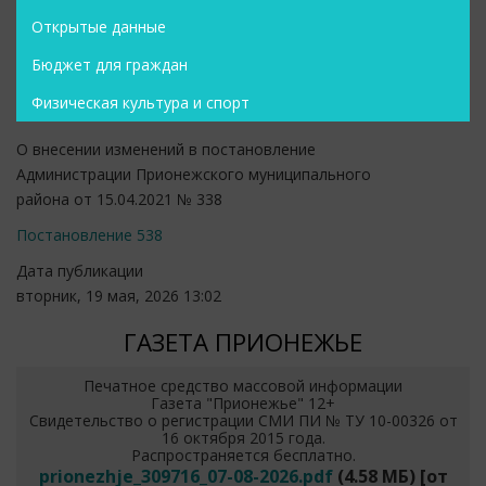
Открытые данные
Бюджет для граждан
Физическая культура и спорт
О внесении изменений в постановление
Администрации Прионежского муниципального
района от 15.04.2021 № 338
Постановление 538
Дата публикации
вторник, 19 мая, 2026 13:02
ГАЗЕТА ПРИОНЕЖЬЕ
Печатное средство массовой информации
Газета "Прионежье" 12+
Свидетельство о регистрации СМИ ПИ № ТУ 10-00326 от
16 октября 2015 года.
Распространяется бесплатно.
prionezhje_309716_07-08-2026.pdf
(4.58 МБ)
[от