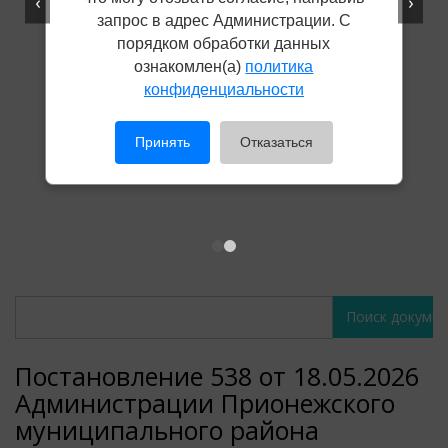
‹
›
запрос в адрес Администрации. С
порядком обработки данных
ознакомлен(а)
политика
конфиденциальности
Принять
Отказаться
Поиск
Поиск
документов
документов
Постановление 538 от 18.05.2026
Администрации Прионежского
муниципального района