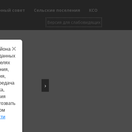
нный совет
Сельские поселения
КСО
×
айона
Не убран снег, яма
 данных
целях
на дороге, не горит
ния,
фонарь?
ия,
редача
›
Столкнулись с проблемой —
а,
сообщите о ней!
ния
тозвать
ком
Сообщить о проблеме
сти