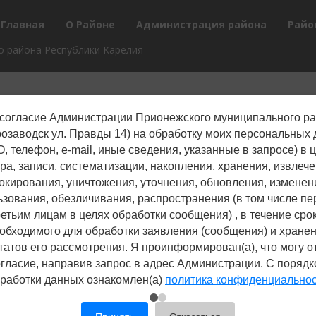
Главная
О Районе
Администрация района
Райо
 района Республики Карелия
согласие Администрации Прионежского муниципального р
трозаводск ул. Правды 14) на обработку моих персональных
, телефон, е-mail, иные сведения, указанные в запросе) в 
ра, записи, систематизации, накопления, хранения, извлече
окирования, уничтожения, уточнения, обновления, изменен
ьзования, обезличивания, распространения (в том числе пе
ретьим лицам в целях обработки сообщения) , в течение срок
обходимого для обработки заявления (сообщения) и хране
татов его рассмотрения. Я проинформирован(а), что могу о
гласие, направив запрос в адрес Администрации. С поряд
работки данных ознакомлен(а)
политика конфиденциально