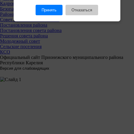
Кадровая политика
Безопасность
Принять
Отказаться
Районный совет
Совет Прионежского района
Постановления района
Постановления совета района
Решения совета района
Молодежный совет
Сельские поселения
КСО
Официальный сайт Прионежского муниципального района
Республики Карелия