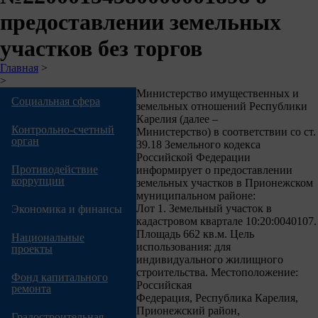
предоставлении земельных
участков без торгов
Строка
Главная
>
>
навигации
Министерство имущественных и
Социальная сфера
земельных отношений Республики
Карелия (далее –
Контрольно-счетный
Министерство) в соответствии со ст.
орган
39.18 Земельного кодекса
Российской Федерации
Противодействие
информирует о предоставлении
коррупции
земельных участков в Прионежском
муниципальном районе:
Лот 1. Земельный участок в
Экономика и финансы
кадастровом квартале 10:20:0040107.
Площадь 662 кв.м. Цель
Национальные
использования: для
проекты
индивидуального жилищного
строительства. Местоположение:
Фонд капитального
Российская
ремонта
Федерация, Республика Карелия,
Прионежский район,
Градостроительная