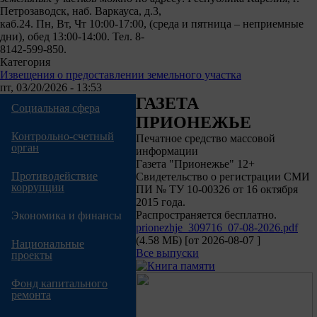
Петрозаводск, наб. Варкауса, д.3,
каб.24. Пн, Вт, Чт 10:00-17:00, (среда и пятница – неприемные
дни), обед 13:00-14:00. Тел. 8-
8142-599-850.
Категория
Извещения о предоставлении земельного участка
пт, 03/20/2026 - 13:53
ГАЗЕТА
Социальная сфера
ПРИОНЕЖЬЕ
Контрольно-счетный
Печатное средство массовой
орган
информации
Газета "Прионежье" 12+
Противодействие
Свидетельство о регистрации СМИ
коррупции
ПИ № ТУ 10-00326 от 16 октября
2015 года.
Распространяется бесплатно.
Экономика и финансы
prionezhje_309716_07-08-2026.pdf
(4.58 МБ)
[от
2026-08-07
]
Национальные
Все выпуски
проекты
Фонд капитального
ремонта