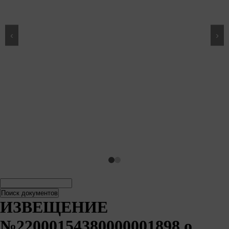
‹
›
Поиск
Поиск
документов
документов
ИЗВЕЩЕНИЕ
№22000154380000001898 о