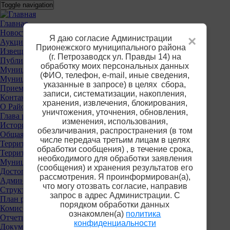
Перейти
Toggle navigation
к
основному
Основное
Главная
содержанию
Новости
меню
Я даю согласие Администрации
×
Аукционы
Прионежского муниципального района
Извещения о предоставлении участков
(г. Петрозаводск ул. Правды 14) на
Публичные слушания
обработку моих персональных данных
Муниципальные услуги
(ФИО, телефон, е-mail, иные сведения,
Муниципальный контроль
указанные в запросе) в целях сбора,
Приемная
записи, систематизации, накопления,
Контакты
хранения, извлечения, блокирования,
О Районе
уничтожения, уточнения, обновления,
Глава района
изменения, использования,
История
обезличивания, распространения (в том
Общая информация
числе передача третьим лицам в целях
Территориальные органы власти
обработки сообщения) , в течение срока,
Территориальная избирательная комиссия
необходимого для обработки заявления
Муниципальные учреждения
(сообщения) и хранения результатов его
Достопримечательности
рассмотрения. Я проинформирован(а),
Администрация района
что могу отозвать согласие, направив
Структура
запрос в адрес Администрации. С
План работы
порядком обработки данных
Комиссии
ознакомлен(а)
политика
Отчеты
конфиденциальности
Документы