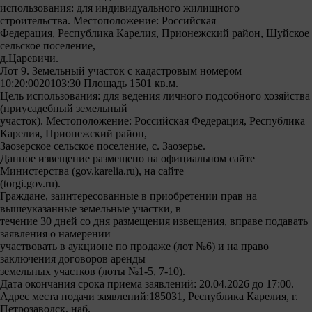
использования: для индивидуального жилищного
строительства. Местоположение: Российская
Федерация, Республика Карелия, Прионежский район, Шуйское
сельское поселение,
д.Царевичи.
Лот 9. Земельный участок с кадастровым номером
10:20:0020103:30 Площадь 1501 кв.м.
Цель использования: для ведения личного подсобного хозяйства
(приусадебный земельный
участок). Местоположение: Российская Федерация, Республика
Карелия, Прионежский район,
Заозерское сельское поселение, с. Заозерье.
Данное извещение размещено на официальном сайте
Министерства (gov.karelia.ru), на сайте
(torgi.gov.ru).
Граждане, заинтересованные в приобретении прав на
вышеуказанные земельные участки, в
течение 30 дней со дня размещения извещения, вправе подавать
заявления о намерении
участвовать в аукционе по продаже (лот №6) и на право
заключения договоров аренды
земельных участков (лоты №1-5, 7-10).
Дата окончания срока приема заявлений: 20.04.2026 до 17:00.
Адрес места подачи заявлений:185031, Республика Карелия, г.
Петрозаводск, наб.