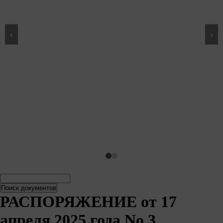
‹
›
Поиск
Поиск
документов
документов
РАСПОРЯЖЕНИЕ от 17
апреля 2025 года No 3