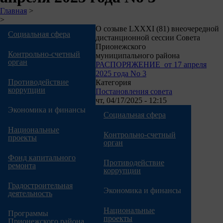
Строка
Главная
>
>
навигации
О созыве LXXXI (81) внеочередной
Социальная сфера
дистанционной сессии Совета
Прионежского
Контрольно-счетный
муниципального района
орган
РАСПОРЯЖЕНИЕ от 17 апреля
2025 года No 3
Противодействие
Категория
коррупции
Постановления совета
чт, 04/17/2025 - 12:15
Экономика и финансы
Социальная сфера
Национальные
Контрольно-счетный
проекты
орган
Фонд капитального
Противодействие
ремонта
коррупции
Градостроительная
Экономика и финансы
деятельность
Национальные
Программы
проекты
Прионежского района