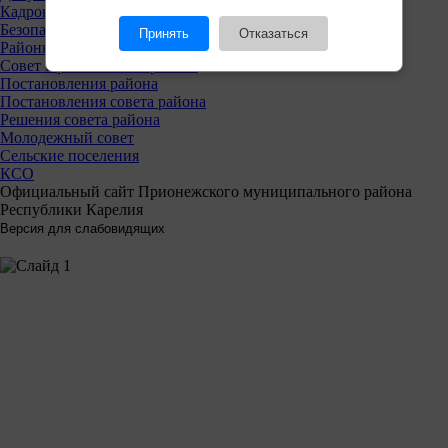
Кадровая политика
Безопасность
Принять
Отказаться
Районный совет
Совет Прионежского района
Постановления района
Постановления совета района
Решения совета района
Молодежный совет
Сельские поселения
КСО
Официальный сайт Прионежского муниципального района
Республики Карелия