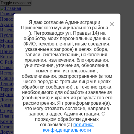
Перейти
Toggle navigation
к
основному
Основное
Главная
содержанию
Новости
меню
Я даю согласие Администрации
×
Аукционы
Прионежского муниципального района
Извещения о предоставлении участков
(г. Петрозаводск ул. Правды 14) на
Публичные слушания
обработку моих персональных данных
Муниципальные услуги
(ФИО, телефон, е-mail, иные сведения,
Муниципальный контроль
указанные в запросе) в целях сбора,
Приемная
записи, систематизации, накопления,
Контакты
хранения, извлечения, блокирования,
О Районе
уничтожения, уточнения, обновления,
Глава района
изменения, использования,
История
обезличивания, распространения (в том
Общая информация
числе передача третьим лицам в целях
Территориальные органы власти
обработки сообщения) , в течение срока,
Территориальная избирательная комиссия
необходимого для обработки заявления
Муниципальные учреждения
(сообщения) и хранения результатов его
Достопримечательности
рассмотрения. Я проинформирован(а),
Администрация района
что могу отозвать согласие, направив
Структура
запрос в адрес Администрации. С
План работы
порядком обработки данных
Комиссии
ознакомлен(а)
политика
Отчеты
конфиденциальности
Документы